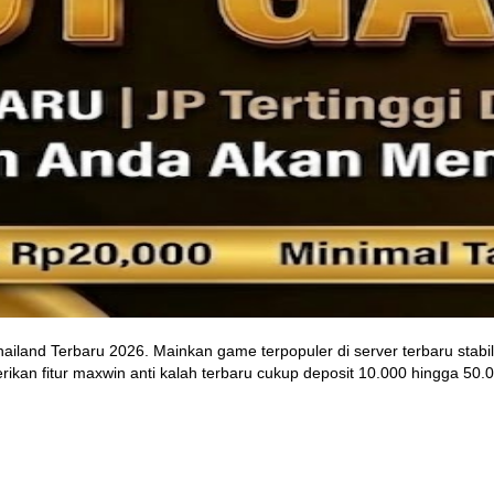
 thailand Terbaru 2026. Mainkan game terpopuler di server terbaru stabi
mberikan fitur maxwin anti kalah terbaru cukup deposit 10.000 hingga 