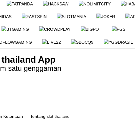
t thailand App
lam satu genggaman
an Ketentuan
Tentang slot thailand