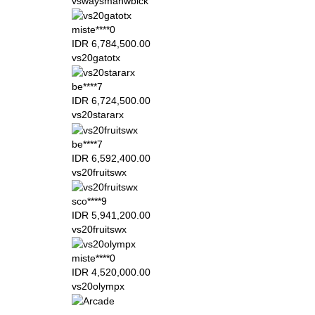
vswaysmahwblck
miste****0
IDR
6,784,500.00
vs20gatotx
be****7
IDR
6,724,500.00
vs20stararx
be****7
IDR
6,592,400.00
vs20fruitswx
sco****9
IDR
5,941,200.00
vs20fruitswx
miste****0
IDR
4,520,000.00
vs20olympx