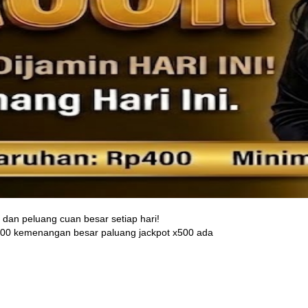
l dan peluang cuan besar setiap hari!
50.000 kemenangan besar paluang jackpot x500 ada