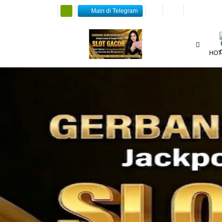
Main di Telegram
HOT