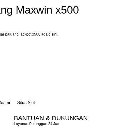
uang Maxwin x500
ar paluang jackpot x500 ada disini.
Resmi
Situs Slot
BANTUAN & DUKUNGAN
Layanan Pelanggan 24 Jam