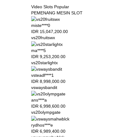
Video Slots Popular
PEMENANG MESIN SLOT
miste****0
IDR
15,047,200.00
vs20fruitswx
ma****5
IDR
9,253,200.00
vs20starlightx
vsteadf****1
IDR
8,998,000.00
vswaysbandit
ans****a
IDR
6,998,600.00
vs20olympgate
rydhos****e
IDR
6,989,400.00