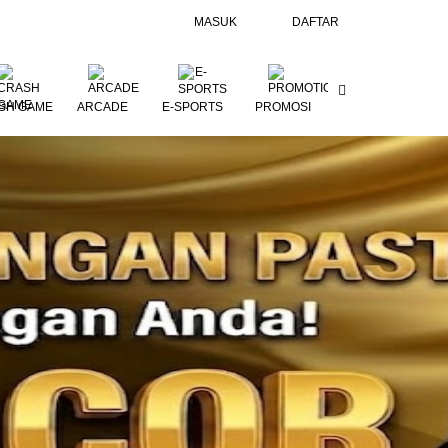
MASUK
DAFTAR
SH GAME
ARCADE
E-SPORTS
PROMOSI