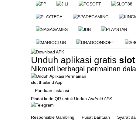
Unduh aplikasi gratis
slo
Nikmati berbagai permainan da
slot thailand App
Panduan instalasi
Pindai kode QR untuk Unduh
Android APK
Responsible Gambling
Pusat Bantuan
Syarat d