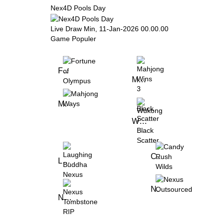
Nex4D Pools Day
Live Draw Min, 11-Jan-2026 00.00.00
Game Populer
Fortune of Olympus
Mahjong Wins 3 – Black Scatter
Mahjong Ways
Wukong - Black Scatter
Candy Rush Wilds
Laughing Buddha Nexus
Nexus Outsourced
Nexus Tombstone RIP