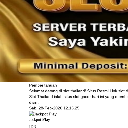
Pemberitahuan
Selamat datang di slot thailand! Situs Resmi Link slot
Slot Thailand ialah situs slot gacor hari ini yang me
disini.
Sab, 28-Feb-2026 12.15.25
Jackpot
Play
IDR