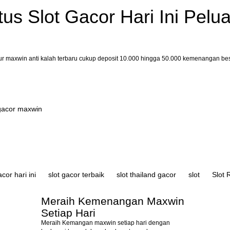
us Slot Gacor Hari Ini Pel
tur maxwin anti kalah terbaru cukup deposit 10.000 hingga 50.000 kemenangan bes
 gacor maxwin
acor hari ini
slot gacor terbaik
slot thailand gacor
slot
Slot 
Meraih Kemenangan Maxwin
Setiap Hari
Meraih Kemangan maxwin setiap hari dengan