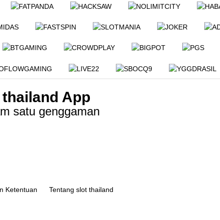
t thailand App
lam satu genggaman
an Ketentuan
Tentang slot thailand