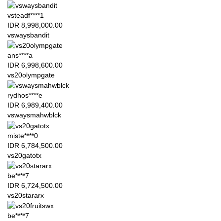
vsteadf****1
IDR
8,998,000.00
vswaysbandit
ans****a
IDR
6,998,600.00
vs20olympgate
rydhos****e
IDR
6,989,400.00
vswaysmahwblck
miste****0
IDR
6,784,500.00
vs20gatotx
be****7
IDR
6,724,500.00
vs20stararx
be****7