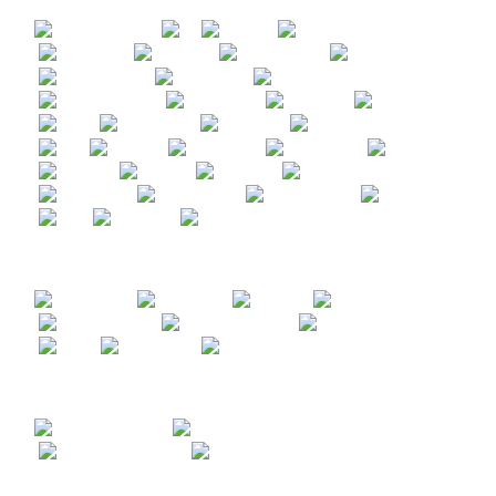
Slots
Live Casino
Olahraga