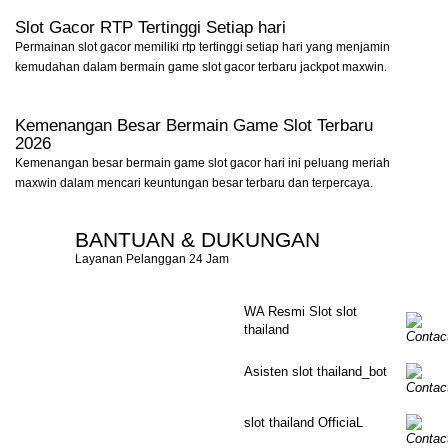
Slot Gacor RTP Tertinggi Setiap hari
Permainan slot gacor memiliki rtp tertinggi setiap hari yang menjamin
kemudahan dalam bermain game slot gacor terbaru jackpot maxwin.
Kemenangan Besar Bermain Game Slot Terbaru
2026
Kemenangan besar bermain game slot gacor hari ini peluang meriah
maxwin dalam mencari keuntungan besar terbaru dan terpercaya.
BANTUAN & DUKUNGAN
Layanan Pelanggan 24 Jam
WA Resmi Slot slot
thailand
Asisten slot thailand_bot
slot thailand OfficiaL