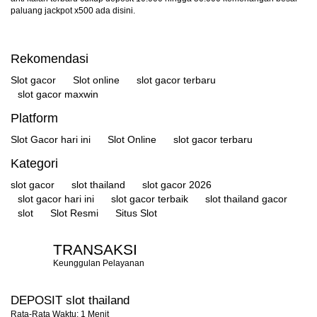
paluang jackpot x500 ada disini.
Rekomendasi
Slot gacor
Slot online
slot gacor terbaru
slot gacor maxwin
Platform
Slot Gacor hari ini
Slot Online
slot gacor terbaru
Kategori
slot gacor
slot thailand
slot gacor 2026
slot gacor hari ini
slot gacor terbaik
slot thailand gacor
slot
Slot Resmi
Situs Slot
TRANSAKSI
Keunggulan Pelayanan
DEPOSIT slot thailand
Rata-Rata Waktu: 1 Menit