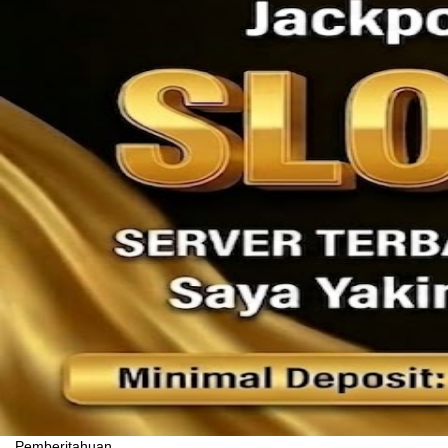
Pemberitahuan