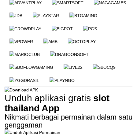
Unduh aplikasi gratis
slot
thailand App
Nikmati berbagai permainan dalam satu
genggaman