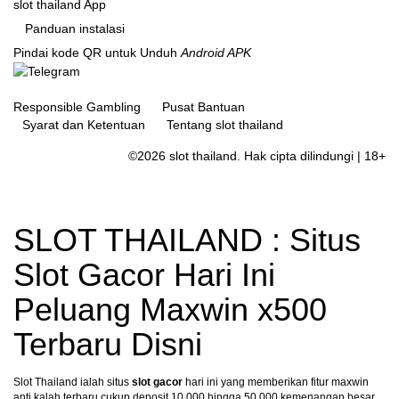
slot thailand App
Panduan instalasi
Pindai kode QR untuk Unduh
Android APK
Responsible Gambling
Pusat Bantuan
Syarat dan Ketentuan
Tentang slot thailand
©2026 slot thailand. Hak cipta dilindungi | 18+
SLOT THAILAND : Situs
Slot Gacor Hari Ini
Peluang Maxwin x500
Terbaru Disni
Slot Thailand ialah situs
slot gacor
hari ini yang memberikan fitur maxwin
anti kalah terbaru cukup deposit 10.000 hingga 50.000 kemenangan besar